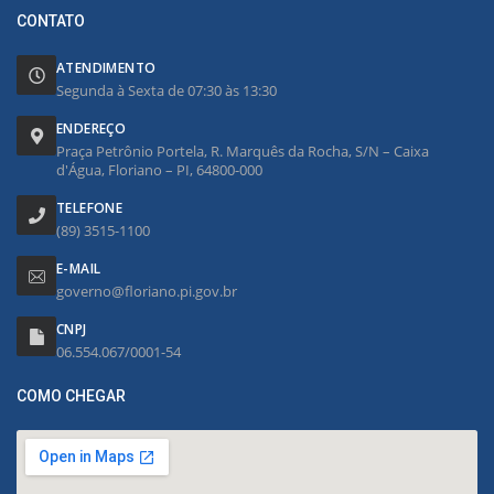
CONTATO
ATENDIMENTO
Segunda à Sexta de 07:30 às 13:30
ENDEREÇO
Praça Petrônio Portela, R. Marquês da Rocha, S/N – Caixa
d'Água, Floriano – PI, 64800-000
TELEFONE
(89) 3515-1100
E-MAIL
governo@floriano.pi.gov.br
CNPJ
06.554.067/0001-54
COMO CHEGAR