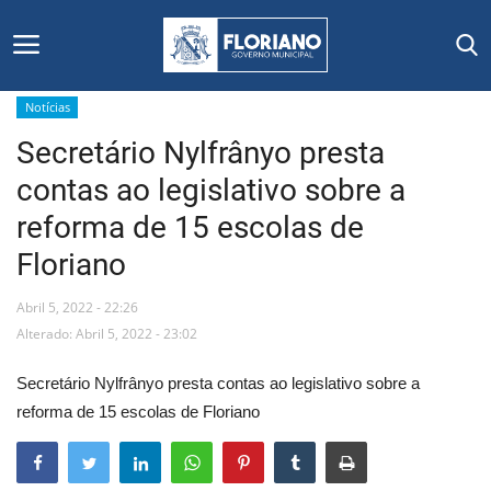
Notícias
Secretário Nylfrânyo presta
Início
contas ao legislativo sobre a
Editais
reforma de 15 escolas de
Floriano
Floriano
Abril 5, 2022 - 22:26
Secretarias e Órgãos
Alterado: Abril 5, 2022 - 23:02
Mural de Licitações
Secretário Nylfrânyo presta contas ao legislativo sobre a
reforma de 15 escolas de Floriano
Notícias
Vídeos