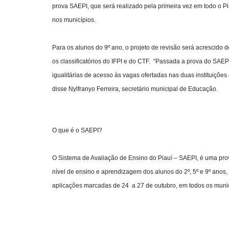
prova SAEPI, que será realizado pela primeira vez em todo o Pia
nos municípios.
Para os alunos do 9º ano, o projeto de revisão será acrescido d
os classificatórios do IFPI e do CTF. “Passada a prova do SAE
igualitárias de acesso às vagas ofertadas nas duas instituiçõe
disse Nylfranyo Ferreira, secretário municipal de Educação.
O que é o SAEPI?
O Sistema de Avaliação de Ensino do Piauí – SAEPI, é uma prov
nível de ensino e aprendizagem dos alunos do 2º, 5º e 9º anos
aplicações marcadas de 24 a 27 de outubro, em todos os munic