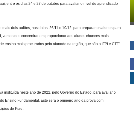
uí, entre os dias 24 e 27 de outubro para avaliar o nível de aprendizado
e mais dois aulões, nas datas: 26/11 e 10/12, para preparar os alunos para
PI, vamos nos concentrar em proporcionar aos alunos chances mais
s de ensino mais procuradas pelo alunado na região, que são o IFPI e CTF”
a instituída neste ano de 2022, pelo Governo do Estado, para avaliar o
, do Ensino Fundamental. Este será o primeiro ano da prova com
ípios do Piauí.