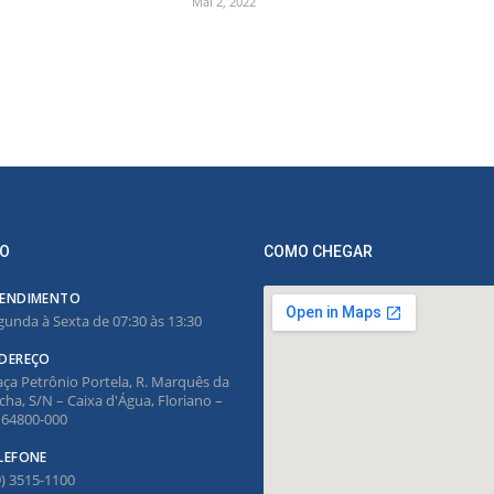
Mai 2, 2022
O
COMO CHEGAR
ENDIMENTO
gunda à Sexta de 07:30 às 13:30
DEREÇO
aça Petrônio Portela, R. Marquês da
cha, S/N – Caixa d'Água, Floriano –
, 64800-000
LEFONE
9) 3515-1100