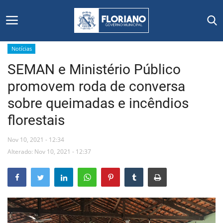
Notícias
SEMAN e Ministério Público
Início
promovem roda de conversa
Editais
sobre queimadas e incêndios
florestais
Floriano
Nov 10, 2021 - 12:34
Secretarias e Órgãos
Alterado: Nov 10, 2021 - 12:37
Mural de Licitações
Notícias
Vídeos