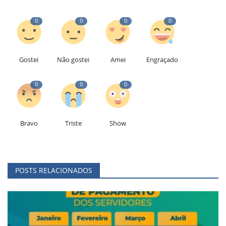
0
0
0
0
Gostei
Não gostei
Amei
Engraçado
0
0
0
Bravo
Triste
Show
POSTS RELACIONADOS