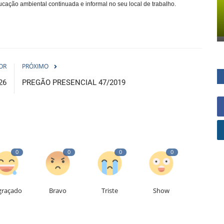
ucação ambiental continuada e informal no seu local de trabalho.
OR
PRÓXIMO
26
PREGÃO PRESENCIAL 47/2019
0
0
0
0
graçado
Bravo
Triste
Show