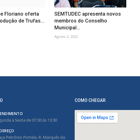
de Floriano oferta
SEMTUDEC apresenta novos
odução de Trufas...
membros do Conselho
Municipal...
Agosto 2, 2022
O
COMO CHEGAR
ENDIMENTO
gunda à Sexta de 07:30 às 13:30
DEREÇO
aça Petrônio Portela, R. Marquês da