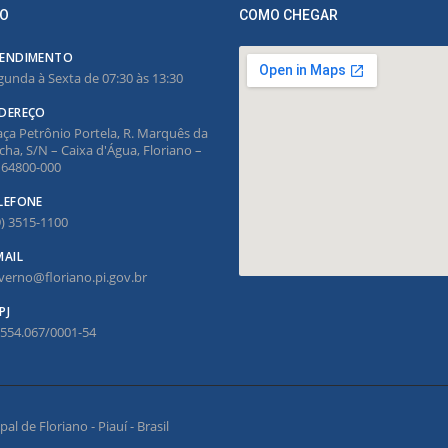
O
COMO CHEGAR
ENDIMENTO
gunda à Sexta de 07:30 às 13:30
DEREÇO
aça Petrônio Portela, R. Marquês da
cha, S/N – Caixa d'Água, Floriano –
, 64800-000
LEFONE
9) 3515-1100
MAIL
verno@floriano.pi.gov.br
PJ
.554.067/0001-54
l de Floriano - Piauí - Brasil