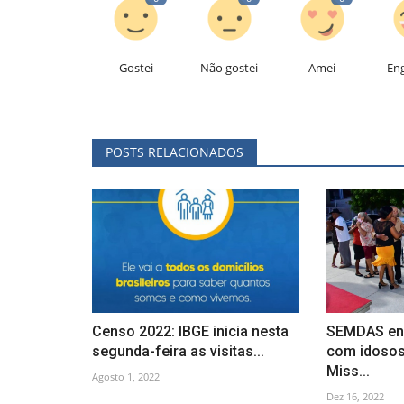
Gostei
Não gostei
Amei
En
POSTS RELACIONADOS
Censo 2022: IBGE inicia nesta
SEMDAS enc
segunda-feira as visitas...
com idosos
Miss...
Agosto 1, 2022
Dez 16, 2022