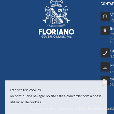
CONTAT
AT
Se
EN
Pr
Ro
PI
TE
(8
E-
go
CN
06
Este site usa cookies.
Ao continuar a navegar no site está a concordar com a nossa
utilização de cookies.
Todos os direitos reservados. © 2026 - Prefeitura Municipa