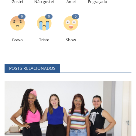
Gostei
Não gostei
Amei
Engraçado
0
0
0
Bravo
Triste
Show
POSTS RELACIONADOS