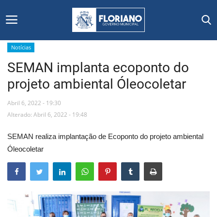
Notícias
SEMAN implanta ecoponto do
Início
projeto ambiental Óleocoletar
Editais
Abril 6, 2022 - 19:30
Floriano
Alterado: Abril 6, 2022 - 19:48
SEMAN realiza implantação de Ecoponto do projeto ambiental
Secretarias e Órgãos
Óleocoletar
Mural de Licitações
Notícias
Vídeos