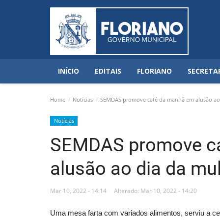
INÍCIO
EDITAIS
FLORIANO
SECRETA
Home
Notícias
SEMDAS promove café da manhã em alusão ao 
Notícias
SEMDAS promove c
alusão ao dia da mu
Mar 10, 2022 - 14:14
Alterado: Mar 10, 2022 - 14:20
Uma mesa farta com variados alimentos, serviu a c