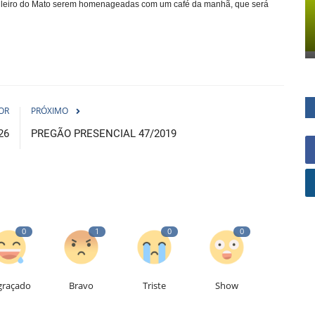
abuleiro do Mato serem homenageadas com um café da manhã, que será
OR
PRÓXIMO
26
PREGÃO PRESENCIAL 47/2019
0
1
0
0
graçado
Bravo
Triste
Show