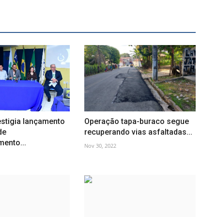
estigia lançamento
Operação tapa-buraco segue
de
recuperando vias asfaltadas...
ento...
Nov 30, 2022