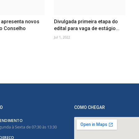
apresenta novos
Divulgada primeira etapa do
o Conselho
edital para vaga de estágio...
Jul 1, 2022
O
COMO CHEGAR
ENDIMENTO
gunda à Sexta de 07:30 às 13:30
DEREÇO