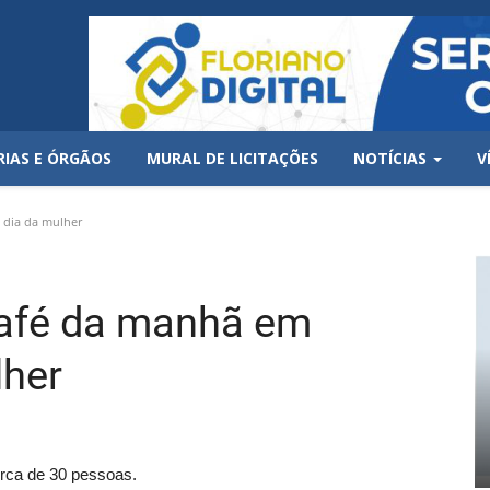
RIAS E ÓRGÃOS
MURAL DE LICITAÇÕES
NOTÍCIAS
V
dia da mulher
afé da manhã em
lher
erca de 30 pessoas.