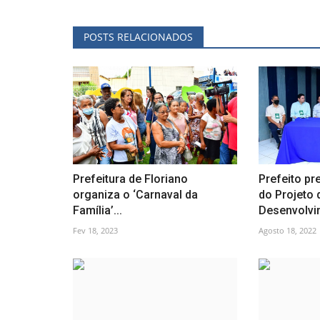
POSTS RELACIONADOS
Prefeitura de Floriano
Prefeito pr
organiza o ‘Carnaval da
do Projeto 
Família’...
Desenvolvim
Fev 18, 2023
Agosto 18, 2022