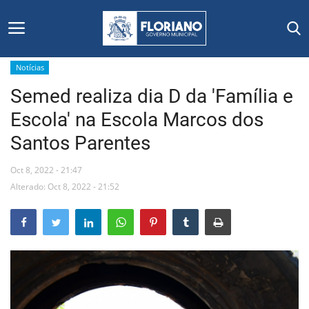
Notícias
Semed realiza dia D da 'Família e
Início
Escola' na Escola Marcos dos
Editais
Santos Parentes
Floriano
Oct 8, 2022 - 21:47
Alterado: Oct 8, 2022 - 21:52
Secretarias e Órgãos
Mural de Licitações
Notícias
Vídeos