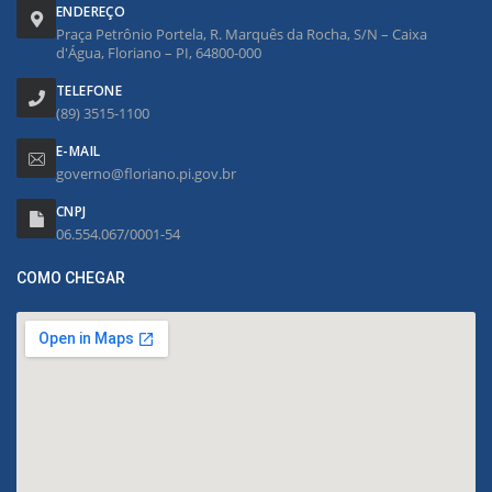
ENDEREÇO
Praça Petrônio Portela, R. Marquês da Rocha, S/N – Caixa
d'Água, Floriano – PI, 64800-000
TELEFONE
(89) 3515-1100
E-MAIL
governo@floriano.pi.gov.br
CNPJ
06.554.067/0001-54
COMO CHEGAR