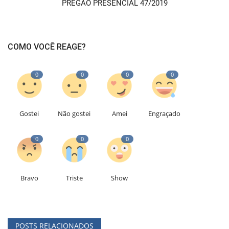
PREGÃO PRESENCIAL 47/2019
COMO VOCÊ REAGE?
0
0
0
0
Gostei
Não gostei
Amei
Engraçado
0
0
0
Bravo
Triste
Show
POSTS RELACIONADOS