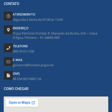
CONTATO
ATENDIMENTO
Segunda à Sexta de 07:30 às 13:30
ENDEREÇO
Praça Petrônio Portela, R. Marquês da Rocha, S/N – Caixa
d'Água, Floriano – PI, 64800-000
TELEFONE
(89) 3515-1100
E-MAIL
governo@floriano.pi.gov.br
CNPJ
06.554.067/0001-54
COMO CHEGAR