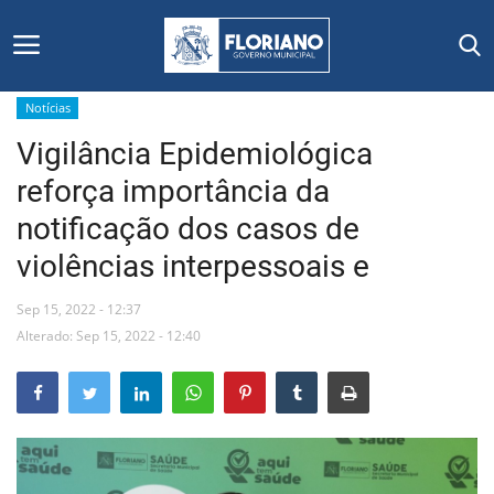
Notícias
Vigilância Epidemiológica
Início
reforça importância da
Editais
notificação dos casos de
violências interpessoais e
Floriano
Sep 15, 2022 - 12:37
Secretarias e Órgãos
Alterado: Sep 15, 2022 - 12:40
Mural de Licitações
Notícias
Vídeos