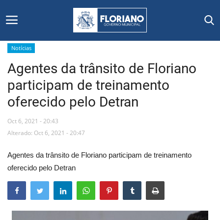
Notícias
Agentes da trânsito de Floriano
Início
participam de treinamento
Editais
oferecido pelo Detran
Floriano
Oct 6, 2021 - 20:43
Alterado: Oct 6, 2021 - 20:47
Secretarias e Órgãos
Agentes da trânsito de Floriano participam de treinamento
Mural de Licitações
oferecido pelo Detran
Notícias
Vídeos