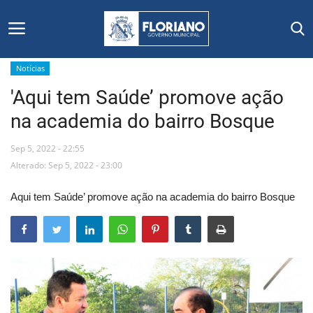
Notícias
'Aqui tem Saúde’ promove ação
Início
na academia do bairro Bosque
Editais
Sep 5, 2022 - 22:55
Floriano
Alterado: Sep 5, 2022 - 23:00
Aqui tem Saúde’ promove ação na academia do bairro Bosque
Secretarias e Órgãos
Mural de Licitações
Notícias
Vídeos