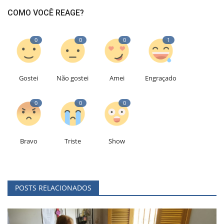
COMO VOCÊ REAGE?
0
0
0
1
Gostei
Não gostei
Amei
Engraçado
0
0
0
Bravo
Triste
Show
POSTS RELACIONADOS