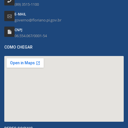
(89) 3515-1100
E-MAIL
governo@floriano.pi.gov.br
CNPJ
06.554.067/0001-54
COMO CHEGAR