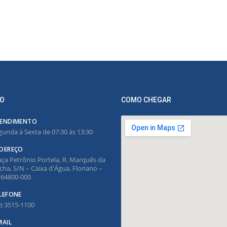
O
COMO CHEGAR
ENDIMENTO
gunda à Sexta de 07:30 às 13:30
DEREÇO
aça Petrônio Portela, R. Marquês da
cha, S/N – Caixa d'Água, Floriano –
, 64800-000
LEFONE
9) 3515-1100
MAIL