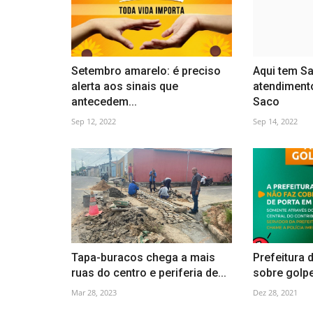
Setembro amarelo: é preciso
Aqui tem Sa
alerta aos sinais que
atendimento
antecedem...
Saco
Sep 12, 2022
Sep 14, 2022
Tapa-buracos chega a mais
Prefeitura d
ruas do centro e periferia de...
sobre golp
Mar 28, 2023
Dez 28, 2021