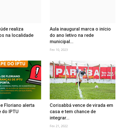
úde realiza
Aula inaugural marca o início
s na localidade
do ano letivo na rede
municipal...
Fev 10, 2023
e Floriano alerta
Corisabbá vence de virada em
e do IPTU
casa e tem chance de
integrar...
Fev 21, 2022