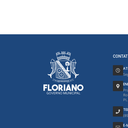
CONTAT
AT
Se
EN
Pr
Ro
PI
TE
(8
E-