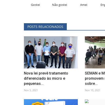
Gostei
Não gostei
Amei
En
POSTS RELACIONADOS
Nova lei prevê tratamento
SEMAN e Mi
diferenciado às micro e
promovem r
pequenas...
sobre...
Nov 5, 2021
Nov 10, 2021