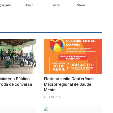
graçado
Bravo
Triste
Show
nistério Público
Floriano sedia Conferência
oda de conversa
Macrorregional de Saúde
Mental...
Abril 18, 2022