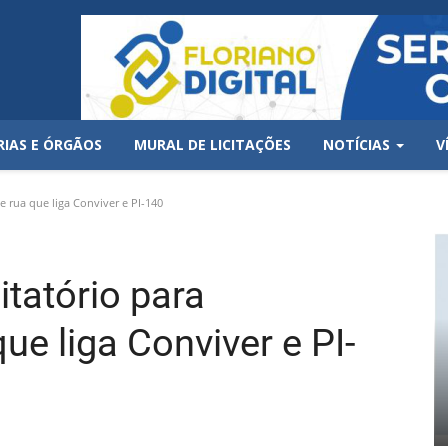
RIAS E ÓRGÃOS
MURAL DE LICITAÇÕES
NOTÍCIAS
V
e rua que liga Conviver e PI-140
itatório para
ue liga Conviver e PI-