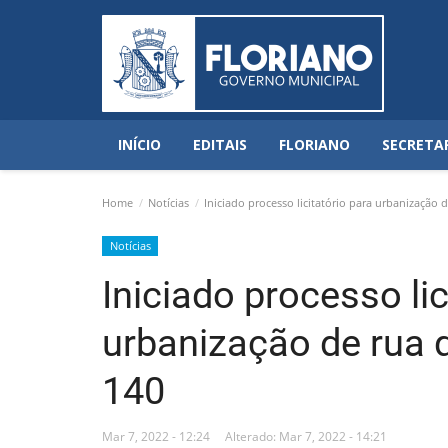
INÍCIO
EDITAIS
FLORIANO
SECRETA
Home
Notícias
Iniciado processo licitatório para urbanização d
Notícias
Iniciado processo lic
urbanização de rua q
140
Mar 7, 2022 - 12:24
Alterado: Mar 7, 2022 - 14:21