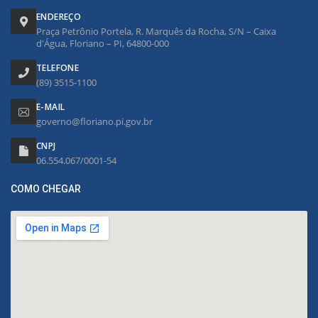
ENDEREÇO
Praça Petrônio Portela, R. Marquês da Rocha, S/N – Caixa
d'Água, Floriano – PI, 64800-000
TELEFONE
(89) 3515-1100
E-MAIL
governo@floriano.pi.gov.br
CNPJ
06.554.067/0001-54
COMO CHEGAR