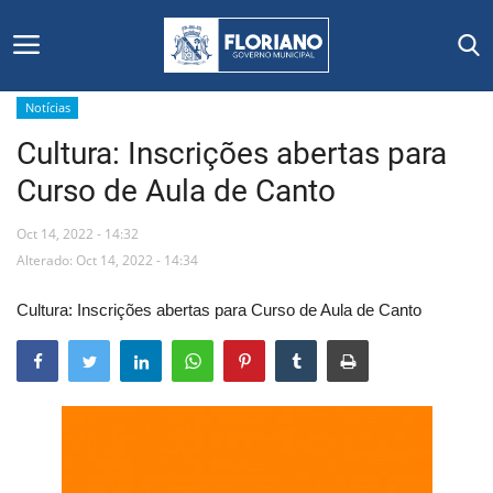
Notícias
Cultura: Inscrições abertas para
Início
Curso de Aula de Canto
Editais
Oct 14, 2022 - 14:32
Floriano
Alterado: Oct 14, 2022 - 14:34
Cultura: Inscrições abertas para Curso de Aula de Canto
Secretarias e Órgãos
Mural de Licitações
Notícias
Vídeos