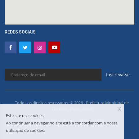
REDES SOCIAIS
Inscreva-se
Todos os direitos reservados. © 2026 - Prefeitura Municipal de
Floriano - Piauí - Brasil
Este site usa cookies.
Política de Privacidades
Mapa do Site
Ao continuar a navegar no site está a concordar com a nossa
utilização de cookies.