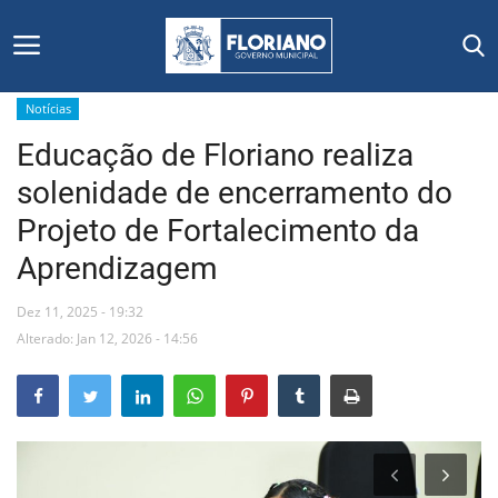
Notícias
Educação de Floriano realiza
Início
solenidade de encerramento do
Editais
Projeto de Fortalecimento da
Aprendizagem
Floriano
Dez 11, 2025 - 19:32
Secretarias e Órgãos
Alterado: Jan 12, 2026 - 14:56
Mural de Licitações
Notícias
Vídeos