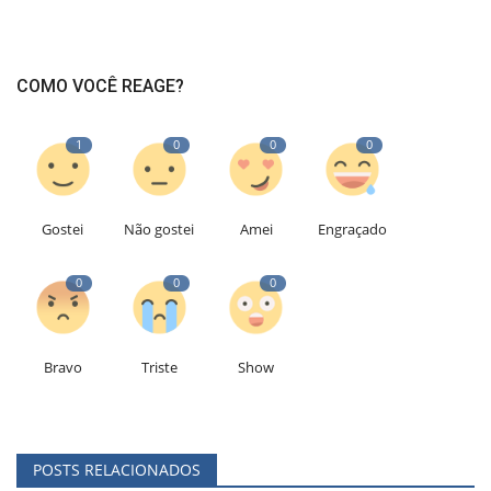
COMO VOCÊ REAGE?
1
0
0
0
Gostei
Não gostei
Amei
Engraçado
0
0
0
Bravo
Triste
Show
POSTS RELACIONADOS