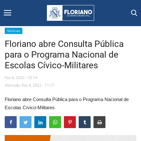
Notícias
Floriano abre Consulta Pública
Início
para o Programa Nacional de
Editais
Escolas Cívico-Militares
Floriano
Fev 4, 2022 - 10:14
Alterado: Fev 4, 2022 - 11:17
Secretarias e Órgãos
Floriano abre Consulta Pública para o Programa Nacional de
Mural de Licitações
Escolas Cívico-Militares
Notícias
Vídeos