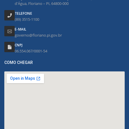
d'Água, Floriano – PI, 64800-000
TELEFONE
(89) 3515-1100
E-MAIL
governo@floriano.pi.gov.br
CNPJ
06.554.067/0001-54
COMO CHEGAR