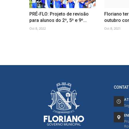
PRÉ-FLO: Projeto de revisão
Floriano te
para alunos do 2º, 5º e 9º...
outubro co
Oct 8, 2022
Oct 8, 2021
CONTAT
AT
Se
EN
Pr
Ro