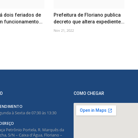
rá dois feriados de
Prefeitura de Floriano publica
m funcionamento...
decreto que altera expediente...
Nov 21, 2022
O
COMO CHEGAR
ENDIMENTO
gunda à Sexta de 07:30 às 13:30
DEREÇO
aça Petrônio Portela, R. Marquês da
cha, S/N – Caixa d'Água, Floriano –