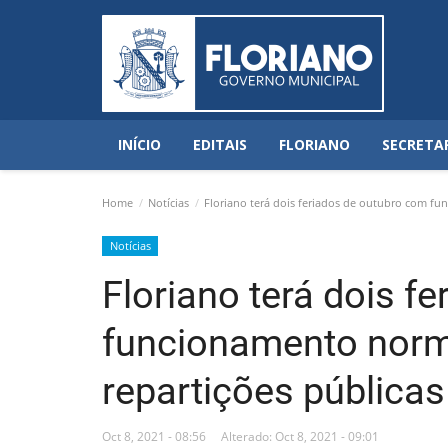
INÍCIO
EDITAIS
FLORIANO
SECRETA
Home
Notícias
Floriano terá dois feriados de outubro com fu
Notícias
Floriano terá dois f
funcionamento norm
repartições públicas
Oct 8, 2021 - 08:56
Alterado: Oct 8, 2021 - 09:01