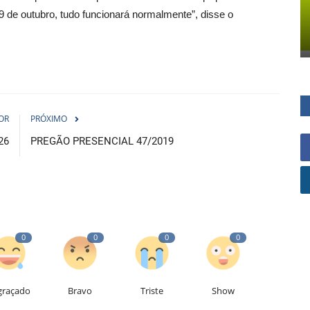
9 de outubro, tudo funcionará normalmente”, disse o
OR
PRÓXIMO
26
PREGÃO PRESENCIAL 47/2019
0
0
0
0
graçado
Bravo
Triste
Show