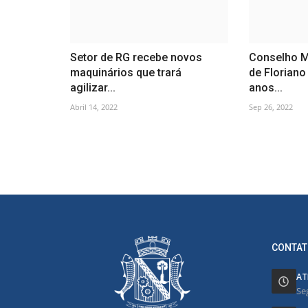
Setor de RG recebe novos
Conselho M
maquinários que trará
de Floriano
agilizar...
anos...
Abril 14, 2022
Sep 26, 2022
CONTAT
AT
Se