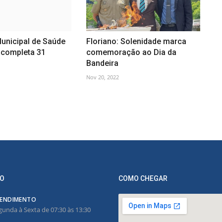
unicipal de Saúde
Floriano: Solenidade marca
 completa 31
comemoração ao Dia da
Bandeira
Nov 20, 2022
O
COMO CHEGAR
ENDIMENTO
gunda à Sexta de 07:30 às 13:30