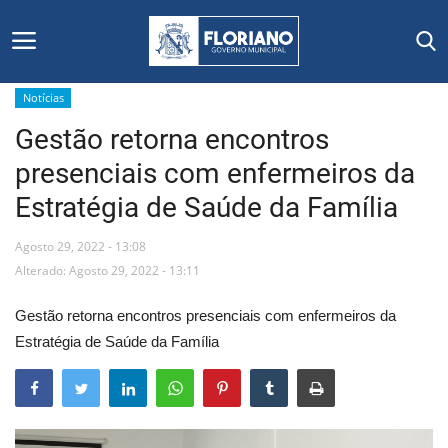
Notícias
Gestão retorna encontros
Início
presenciais com enfermeiros da
Editais
Estratégia de Saúde da Família
Floriano
Agosto 29, 2022 - 13:08
Alterado: Agosto 29, 2022 - 13:11
Secretarias e Órgãos
Gestão retorna encontros presenciais com enfermeiros da
Mural de Licitações
Estratégia de Saúde da Família
Notícias
Vídeos