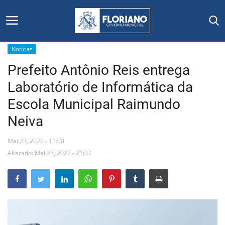
Notícias
Prefeito Antônio Reis entrega
Início
Laboratório de Informática da
Editais
Escola Municipal Raimundo
Neiva
Floriano
Mai 23, 2022 - 11:00
Secretarias e Órgãos
Alterado: Mai 23, 2022 - 21:07
Mural de Licitações
Notícias
Vídeos