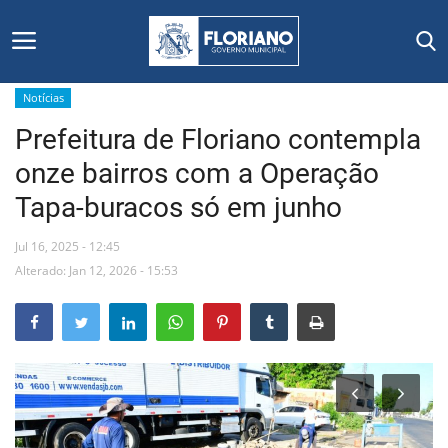
Notícias
Prefeitura de Floriano contempla
Início
onze bairros com a Operação
Editais
Tapa-buracos só em junho
Floriano
Jul 16, 2025 - 12:45
Alterado: Jan 12, 2026 - 15:53
Secretarias e Órgãos
Mural de Licitações
Notícias
Vídeos