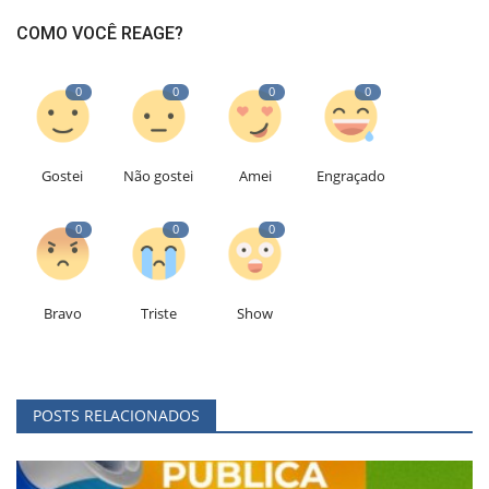
COMO VOCÊ REAGE?
0
0
0
0
Gostei
Não gostei
Amei
Engraçado
0
0
0
Bravo
Triste
Show
POSTS RELACIONADOS