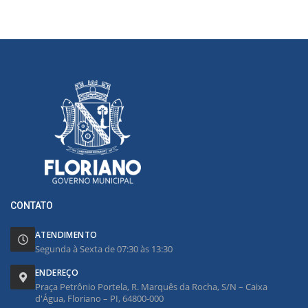
CONTATO
ATENDIMENTO
Segunda à Sexta de 07:30 às 13:30
ENDEREÇO
Praça Petrônio Portela, R. Marquês da Rocha, S/N – Caixa
d'Água, Floriano – PI, 64800-000