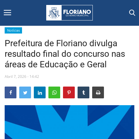
Notícias
Prefeitura de Floriano divulga
Início
resultado final do concurso nas
Editais
áreas de Educação e Geral
Floriano
Abril 7, 2026 - 14:42
Secretarias e Órgãos
Mural de Licitações
Notícias
Vídeos