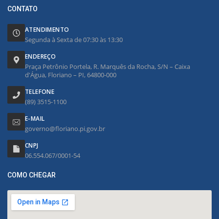
CONTATO
ATENDIMENTO
Segunda à Sexta de 07:30 às 13:30
ENDEREÇO
Praça Petrônio Portela, R. Marquês da Rocha, S/N – Caixa
d'Água, Floriano – PI, 64800-000
TELEFONE
(89) 3515-1100
E-MAIL
governo@floriano.pi.gov.br
CNPJ
06.554.067/0001-54
COMO CHEGAR