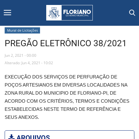
Mural de Licitações
PREGÃO ELETRÔNICO 38/2021
Início
Jun 2, 2021 - 00:00
Editais
Alterado: Jun 4, 2021 - 10:02
Floriano
EXECUÇÃO DOS SERVIÇOS DE PERFURAÇÃO DE
POÇOS ARTESIANOS EM DIVERSAS LOCALIDADES NA
Secretarias e Órgãos
ZONA RURAL DO MUNICIPIO DE FLORIANO-PI, DE
ACORDO COM OS CRITÉRIOS, TERMOS E CONDIÇÕES
Mural de Licitações
ESTABELECIDAS NESTE TERMO DE REFERÊNCIA E
SEUS ANEXOS.
Notícias
Vídeos
ARQUIVOS