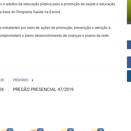
ens e adultos da educação pública para a promoção da saúde e educação
 é a base do Programa Saúde na Escola.
dos estudantes por meio de ações de promoção, prevenção e atenção à
 comprometem o pleno desenvolvimento de crianças e jovens da rede
OR
PRÓXIMO
26
PREGÃO PRESENCIAL 47/2019
0
0
0
0