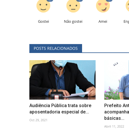
Gostei
Não gostei
Amei
En
POSTS RELACIONADOS
Audiência Pública trata sobre
Prefeito An
aposentadoria especial de...
acompanha 
básicas...
Oct 29, 2021
Abril 11, 2022