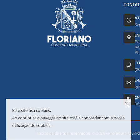
CONTAT
AT
Se
EN
Pr
Ro
PI
TE
(8
E-
go
CN
06
Este site usa cookies.
Ao continuar a navegar no site está a concordar com a nossa
utilização de cookies.
Todos os direitos reservados. © 2026 - Prefeitura Municipa