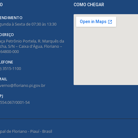
O
COMO CHEGAR
ENDIMENTO
gunda à Sexta de 07:30 às 13:30
DEREÇO
aça Petrônio Portela, R. Marquês da
cha, S/N – Caixa d'Água, Floriano –
, 64800-000
LEFONE
9) 3515-1100
MAIL
verno@floriano.pi.gov.br
PJ
.554.067/0001-54
l de Floriano - Piauí - Brasil