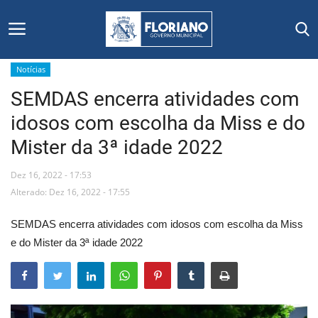
Notícias
SEMDAS encerra atividades com
Início
idosos com escolha da Miss e do
Editais
Mister da 3ª idade 2022
Floriano
Dez 16, 2022 - 17:53
Alterado: Dez 16, 2022 - 17:55
Secretarias e Órgãos
SEMDAS encerra atividades com idosos com escolha da Miss
Mural de Licitações
e do Mister da 3ª idade 2022
Notícias
Vídeos