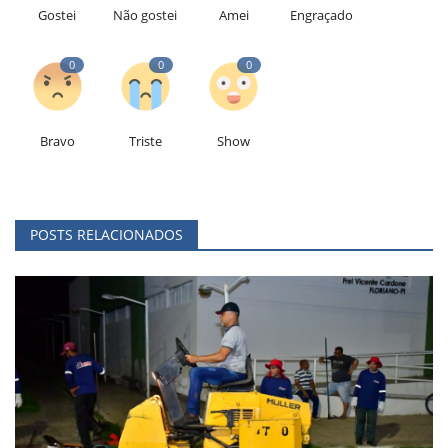
Gostei
Não gostei
Amei
Engraçado
0
0
0
Bravo
Triste
Show
POSTS RELACIONADOS