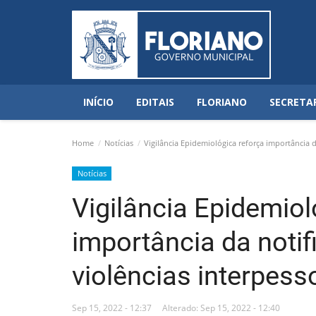
INÍCIO
EDITAIS
FLORIANO
SECRETA
Home
Notícias
Vigilância Epidemiológica reforça importância d
Notícias
Vigilância Epidemiol
importância da noti
violências interpess
Sep 15, 2022 - 12:37
Alterado: Sep 15, 2022 - 12:40