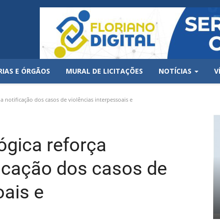
RIAS E ÓRGÃOS
MURAL DE LICITAÇÕES
NOTÍCIAS
V
a notificação dos casos de violências interpessoais e
ógica reforça
ficação dos casos de
oais e