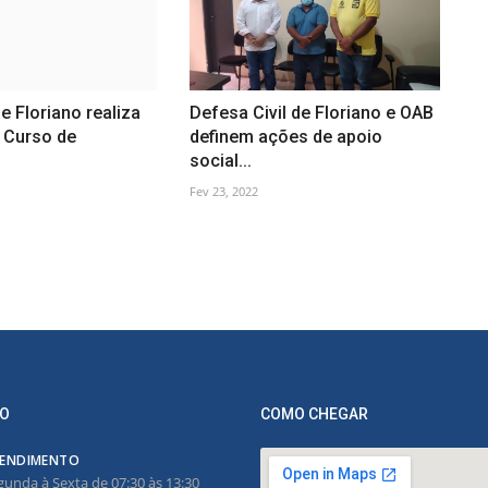
e Floriano realiza
Defesa Civil de Floriano e OAB
 Curso de
definem ações de apoio
social...
Fev 23, 2022
O
COMO CHEGAR
ENDIMENTO
gunda à Sexta de 07:30 às 13:30