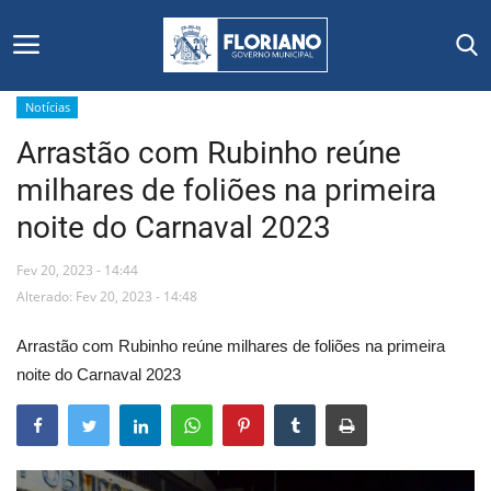
Notícias
Arrastão com Rubinho reúne
Início
milhares de foliões na primeira
Editais
noite do Carnaval 2023
Floriano
Fev 20, 2023 - 14:44
Alterado: Fev 20, 2023 - 14:48
Secretarias e Órgãos
Arrastão com Rubinho reúne milhares de foliões na primeira
Mural de Licitações
noite do Carnaval 2023
Notícias
Vídeos