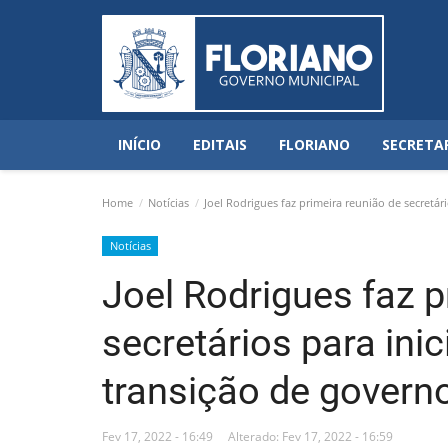
INÍCIO
EDITAIS
FLORIANO
SECRETA
Home
Notícias
Joel Rodrigues faz primeira reunião de secretár
Notícias
Joel Rodrigues faz p
secretários para ini
transição de govern
Fev 17, 2022 - 16:49
Alterado: Fev 17, 2022 - 16:59