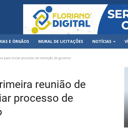
RIAS E ÓRGÃOS
MURAL DE LICITAÇÕES
NOTÍCIAS
V
ios para iniciar processo de transição de governo
rimeira reunião de
ciar processo de
o