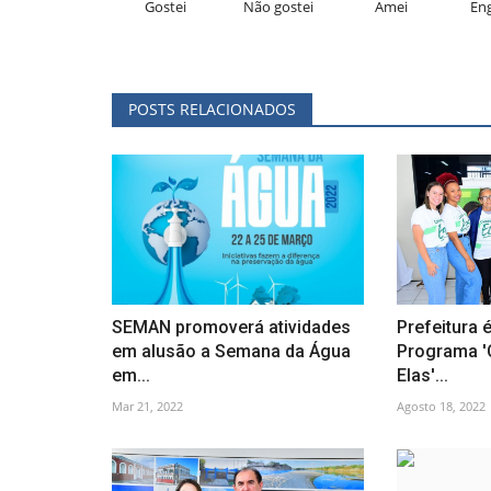
Gostei
Não gostei
Amei
En
POSTS RELACIONADOS
SEMAN promoverá atividades
Prefeitura 
em alusão a Semana da Água
Programa '
em...
Elas'...
Mar 21, 2022
Agosto 18, 2022