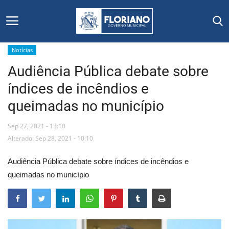
Notícias
Audiência Pública debate sobre
Início
índices de incêndios e
Editais
queimadas no município
Floriano
Sep 27, 2021 - 13:10
Alterado: Sep 28, 2021 - 10:10
Secretarias e Órgãos
Audiência Pública debate sobre índices de incêndios e
Mural de Licitações
queimadas no município
Notícias
Vídeos