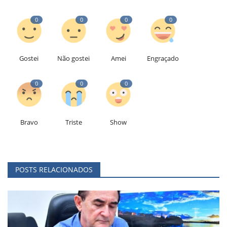
0
0
0
0
Gostei
Não gostei
Amei
Engraçado
0
0
0
Bravo
Triste
Show
POSTS RELACIONADOS