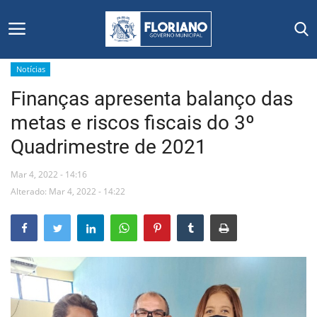
Notícias
Finanças apresenta balanço das
Início
metas e riscos fiscais do 3º
Editais
Quadrimestre de 2021
Floriano
Mar 4, 2022 - 14:16
Alterado: Mar 4, 2022 - 14:22
Secretarias e Órgãos
Mural de Licitações
Notícias
Vídeos