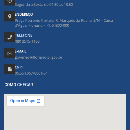
Segunda à Sexta de 07:30 às 13:30
ENDEREÇO
Praça Petrônio Portela, R. Marquês da Rocha, S/N – Caixa
d'Água, Floriano – PI, 64800-000
TELEFONE
(89) 3515-1100
E-MAIL
governo@floriano.pi.gov.br
CNPJ
06.554.067/0001-54
COMO CHEGAR