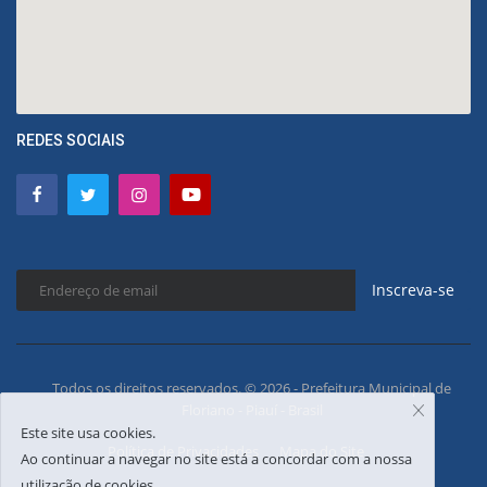
REDES SOCIAIS
Inscreva-se
Todos os direitos reservados. © 2026 - Prefeitura Municipal de
Floriano - Piauí - Brasil
Este site usa cookies.
Política de Privacidades
Mapa do Site
Ao continuar a navegar no site está a concordar com a nossa
utilização de cookies.