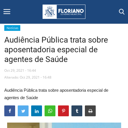
Notícias
Audiência Pública trata sobre
Início
aposentadoria especial de
Editais
agentes de Saúde
Floriano
Oct 29, 2021 - 16:44
Alterado: Oct 29, 2021 - 16:48
Secretarias e Órgãos
Audiência Pública trata sobre aposentadoria especial de
Mural de Licitações
agentes de Saúde
Notícias
Vídeos