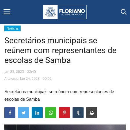
Notícias
Secretários municipais se
Início
reúnem com representantes de
Editais
escolas de Samba
Floriano
Jan 23, 2023 - 22:45
Alterado: Jan 24, 2023 - 00:02
Secretarias e Órgãos
Secretários municipais se reúnem com representantes de
Mural de Licitações
escolas de Samba
Notícias
Vídeos