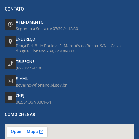
CONTATO
ATENDIMENTO
Segunda à Sexta de 07:30 às 13:30
ENDEREÇO
Praça Petrônio Portela, R. Marquês da Rocha, S/N – Caixa
d'Água, Floriano – PI, 64800-000
TELEFONE
(89) 3515-1100
E-MAIL
governo@floriano.pi.gov.br
CNPJ
06.554.067/0001-54
COMO CHEGAR