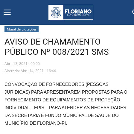
Mural de Licitações
AVISO DE CHAMAMENTO
Início
PÚBLICO Nº 008/2021 SMS
Editais
Abril 13, 2021 - 00:00
Floriano
Alterado: Abril 14, 2021 - 16:44
CONVOCAÇÃO DE FORNECEDORES (PESSOAS
Secretarias e Órgãos
JURIDICAS) PARA APRESENTAREM PROPOSTAS PARA O
FORNECIMENTO DE EQUIPAMENTOS DE PROTEÇÃO
Mural de Licitações
INDIVIDUAL – EPIS – PARA ATENDER AS NECESSIDADES
DA SECRETARIA E FUNDO MUNICIPAL DE SAÚDE DO
Notícias
MUNICÍPIO DE FLORIANO-PI.
Vídeos