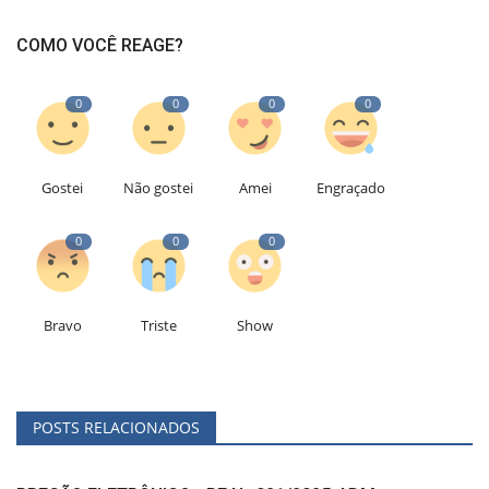
COMO VOCÊ REAGE?
0
0
0
0
Gostei
Não gostei
Amei
Engraçado
0
0
0
Bravo
Triste
Show
POSTS RELACIONADOS