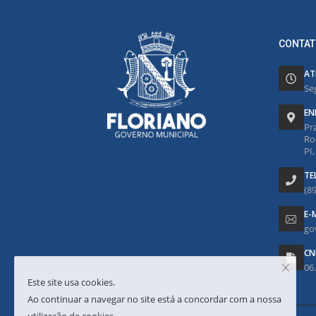
CONTAT
AT
Se
EN
Pr
Ro
PI
TE
(8
E-
go
CN
06
Este site usa cookies.
Ao continuar a navegar no site está a concordar com a nossa