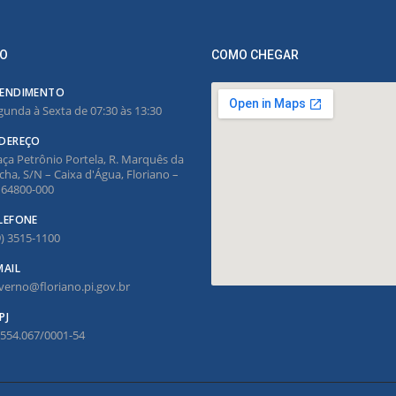
O
COMO CHEGAR
ENDIMENTO
gunda à Sexta de 07:30 às 13:30
DEREÇO
aça Petrônio Portela, R. Marquês da
cha, S/N – Caixa d'Água, Floriano –
, 64800-000
LEFONE
9) 3515-1100
MAIL
verno@floriano.pi.gov.br
PJ
.554.067/0001-54