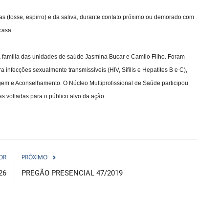
as (tosse, espirro) e da saliva, durante contato próximo ou demorado com
casa.
 família das unidades de saúde Jasmina Bucar e Camilo Filho. Foram
 infecções sexualmente transmissíveis (HIV, Sífilis e Hepatites B e C),
em e Aconselhamento. O Núcleo Multiprofissional de Saúde participou
as voltadas para o público alvo da ação.
OR
PRÓXIMO
26
PREGÃO PRESENCIAL 47/2019