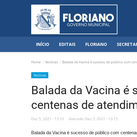
INÍCIO
EDITAIS
FLORIANO
SECRETA
Home
Notícias
Balada da Vacina é sucesso de público com cen
Notícias
Balada da Vacina é 
centenas de atendim
Dez 5, 2021 - 13:10
Alterado: Dez 5, 2021 - 13:15
Balada da Vacina é sucesso de público com centena