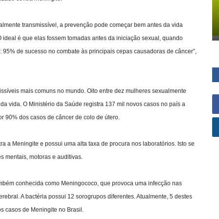
mente transmissível, a prevenção pode começar bem antes da vida
“O ideal é que elas fossem tomadas antes da iniciação sexual, quando
lta: 95% de sucesso no combate às principais cepas causadoras de câncer”,
síveis mais comuns no mundo. Oito entre dez mulheres sexualmente
a vida. O Ministério da Saúde registra 137 mil novos casos no país a
r 90% dos casos de câncer de colo de útero.
 a Meningite e possui uma alta taxa de procura nos laboratórios. Isto se
s mentais, motoras e auditivas.
 também conhecida como Meningococo, que provoca uma infecção nas
bral. A bactéria possui 12 sorogrupos diferentes. Atualmente, 5 destes
s casos de Meningite no Brasil.