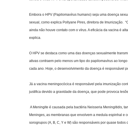
Embora o HPV (Papilomavírus humano) seja uma doença sexual
sexual, como explica Pollyane Pires, diretora de Imunização. 
ainda não houve contato com o vírus. A eficácia da vacina é a
explica.
O HPV se destaca como uma das doenças sexualmente transmis
ativas contraem pelo menos um tipo do papilomavírus ao longo d
cada ano. Hoje, o desenvolvimento da doença é responsável po
Já a vacina meningocócica é responsável pela imunização contra
justifica devido a gravidade da doença, que pode provoca lesõe
A Meningite é causada pela bactéria Neisseria Meningitidis,
Meninges, as membranas que envolvem a medula espinhal e cere
sorogrupos (A, B, C, Y e W) são responsáveis por quase todos o