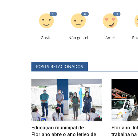
0
0
0
Gostei
Não gostei
Amei
En
POSTS RELACIONADOS
Educação municipal de
Floriano: In
Floriano abre o ano letivo de
trabalha na