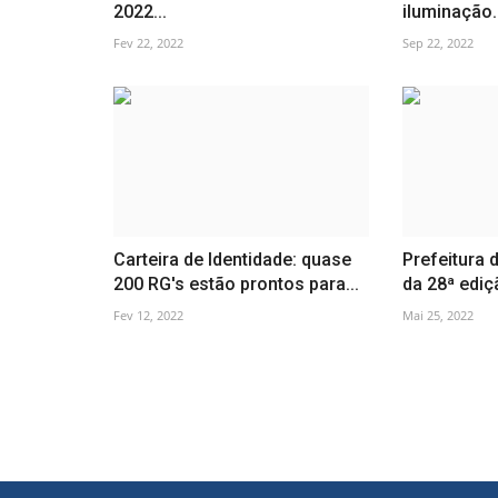
2022...
iluminação..
Fev 22, 2022
Sep 22, 2022
Carteira de Identidade: quase
Prefeitura d
200 RG's estão prontos para...
da 28ª ediç
Fev 12, 2022
Mai 25, 2022