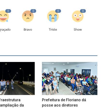
0
0
0
0
graçado
Bravo
Triste
Show
fraestrutura
Prefeitura de Floriano dá
 ampliação da
posse aos diretores