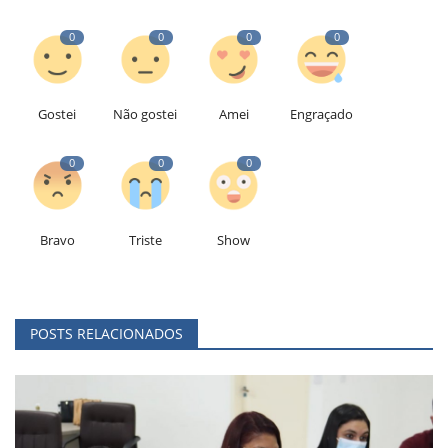
0
0
0
0
Gostei
Não gostei
Amei
Engraçado
0
0
0
Bravo
Triste
Show
POSTS RELACIONADOS