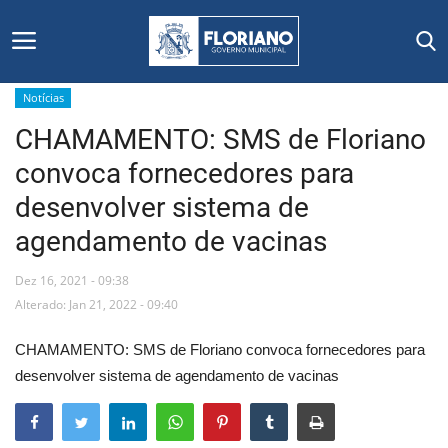
Notícias
CHAMAMENTO: SMS de Floriano
Início
convoca fornecedores para
Editais
desenvolver sistema de
agendamento de vacinas
Floriano
Dez 16, 2021 - 09:38
Secretarias e Órgãos
Alterado: Jan 21, 2022 - 09:40
Mural de Licitações
CHAMAMENTO: SMS de Floriano convoca fornecedores para
desenvolver sistema de agendamento de vacinas
Notícias
Vídeos