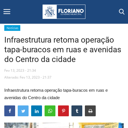
Notícias
Infraestrutura retoma operação
Início
tapa-buracos em ruas e avenidas
Editais
do Centro da cidade
Floriano
Fev 13, 2023 - 21:34
Alterado: Fev 13, 2023 - 21:37
Secretarias e Órgãos
Infraestrutura retoma operação tapa-buracos em ruas e
Mural de Licitações
avenidas do Centro da cidade
Notícias
Vídeos