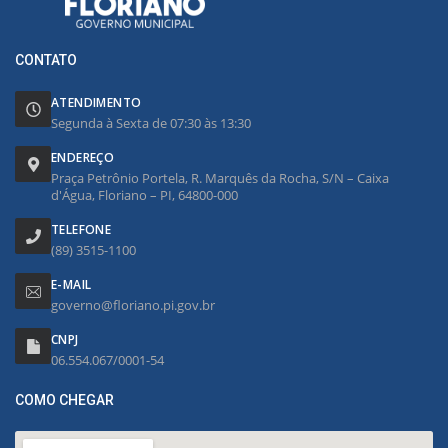
CONTATO
ATENDIMENTO
Segunda à Sexta de 07:30 às 13:30
ENDEREÇO
Praça Petrônio Portela, R. Marquês da Rocha, S/N – Caixa
d'Água, Floriano – PI, 64800-000
TELEFONE
(89) 3515-1100
E-MAIL
governo@floriano.pi.gov.br
CNPJ
06.554.067/0001-54
COMO CHEGAR