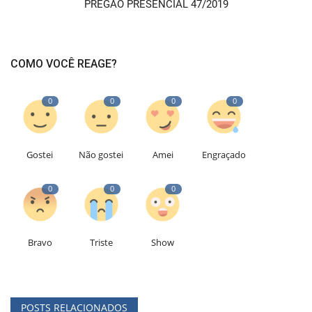
PREGÃO PRESENCIAL 47/2019
COMO VOCÊ REAGE?
0
0
0
0
Gostei
Não gostei
Amei
Engraçado
0
0
0
Bravo
Triste
Show
POSTS RELACIONADOS