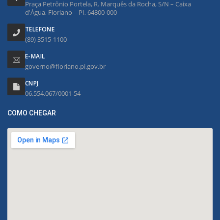
Praça Petrônio Portela, R. Marquês da Rocha, S/N – Caixa
d'Água, Floriano – PI, 64800-000
TELEFONE
(89) 3515-1100
E-MAIL
governo@floriano.pi.gov.br
CNPJ
06.554.067/0001-54
COMO CHEGAR