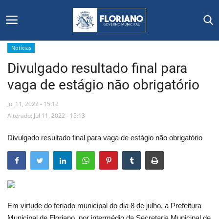
Notícias
Divulgado resultado final para
Início
vaga de estágio não obrigatório
Editais
Jul 11, 2022 - 15:12
Floriano
Alterado: Jul 11, 2022 - 15:13
Divulgado resultado final para vaga de estágio não obrigatório
Secretarias e Órgãos
Mural de Licitações
Notícias
Em virtude do feriado municipal do dia 8 de julho, a Prefeitura
Vídeos
Municipal de Floriano, por intermédio da Secretaria Municipal de