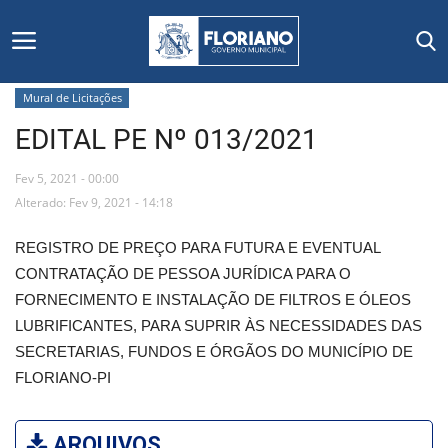
Mural de Licitações
EDITAL PE Nº 013/2021
Início
Fev 5, 2021 - 00:00
Editais
Alterado: Fev 9, 2021 - 14:18
Floriano
REGISTRO DE PREÇO PARA FUTURA E EVENTUAL
CONTRATAÇÃO DE PESSOA JURÍDICA PARA O
Secretarias e Órgãos
FORNECIMENTO E INSTALAÇÃO DE FILTROS E ÓLEOS
LUBRIFICANTES, PARA SUPRIR ÀS NECESSIDADES DAS
Mural de Licitações
SECRETARIAS, FUNDOS E ÓRGÃOS DO MUNICÍPIO DE
FLORIANO-PI
Notícias
Vídeos
ARQUIVOS