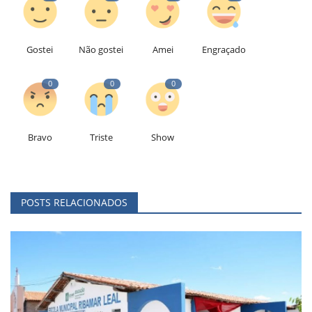
Gostei
Não gostei
Amei
Engraçado
0
0
0
Bravo
Triste
Show
POSTS RELACIONADOS