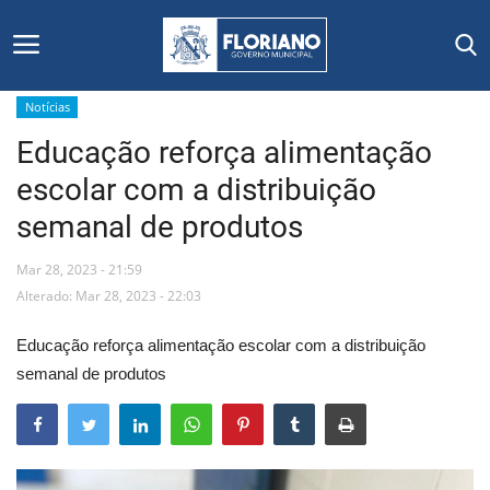
Notícias
Educação reforça alimentação
Início
escolar com a distribuição
Editais
semanal de produtos
Floriano
Mar 28, 2023 - 21:59
Alterado: Mar 28, 2023 - 22:03
Secretarias e Órgãos
Educação reforça alimentação escolar com a distribuição
Mural de Licitações
semanal de produtos
Notícias
Vídeos