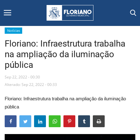
Notícias
Floriano: Infraestrutura trabalha
Início
na ampliação da iluminação
Editais
pública
Floriano
Sep 22, 2022 - 00:30
Alterado: Sep 22, 2022 - 00:33
Secretarias e Órgãos
Floriano: Infraestrutura trabalha na ampliação da iluminação
Mural de Licitações
pública
Notícias
Vídeos