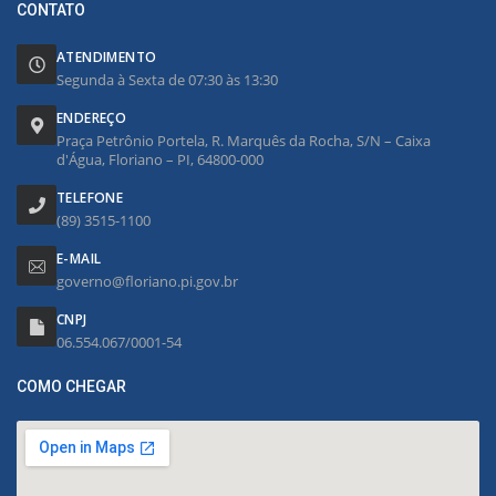
CONTATO
ATENDIMENTO
Segunda à Sexta de 07:30 às 13:30
ENDEREÇO
Praça Petrônio Portela, R. Marquês da Rocha, S/N – Caixa
d'Água, Floriano – PI, 64800-000
TELEFONE
(89) 3515-1100
E-MAIL
governo@floriano.pi.gov.br
CNPJ
06.554.067/0001-54
COMO CHEGAR