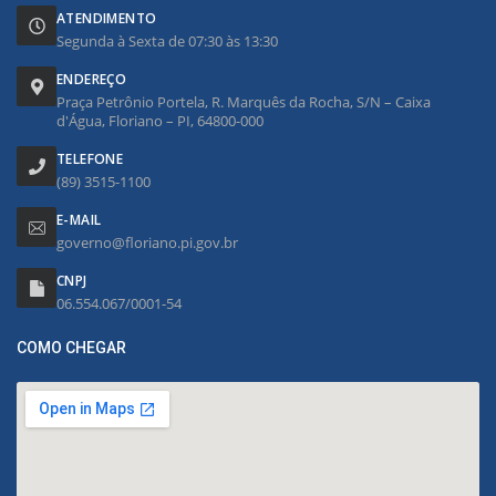
ATENDIMENTO
Segunda à Sexta de 07:30 às 13:30
ENDEREÇO
Praça Petrônio Portela, R. Marquês da Rocha, S/N – Caixa
d'Água, Floriano – PI, 64800-000
TELEFONE
(89) 3515-1100
E-MAIL
governo@floriano.pi.gov.br
CNPJ
06.554.067/0001-54
COMO CHEGAR