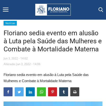
Notícias
Floriano sedia evento em alusão
Início
à Luta pela Saúde das Mulheres e
Editais
Combate à Mortalidade Materna
Floriano
Jun 3, 2022 - 14:02
Alterado: Jun 3, 2022 - 14:06
Secretarias e Órgãos
Floriano sedia evento em alusão à Luta pela Saúde das
Mural de Licitações
Mulheres e Combate à Mortalidade Materna
Notícias
Vídeos