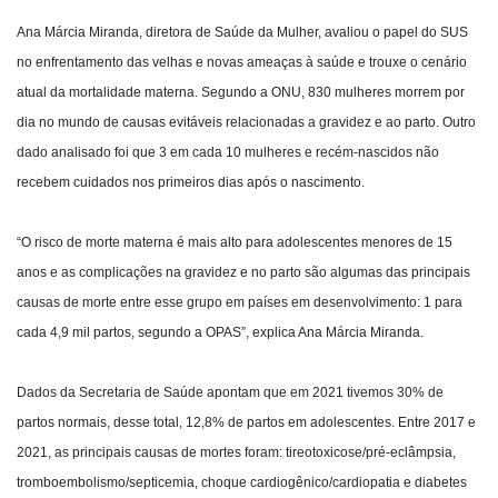
Ana Márcia Miranda, diretora de Saúde da Mulher, avaliou o papel do SUS
no enfrentamento das velhas e novas ameaças à saúde e trouxe o cenário
atual da mortalidade materna. Segundo a ONU, 830 mulheres morrem por
dia no mundo de causas evitáveis relacionadas a gravidez e ao parto. Outro
dado analisado foi que 3 em cada 10 mulheres e recém-nascidos não
recebem cuidados nos primeiros dias após o nascimento.
“O risco de morte materna é mais alto para adolescentes menores de 15
anos e as complicações na gravidez e no parto são algumas das principais
causas de morte entre esse grupo em países em desenvolvimento: 1 para
cada 4,9 mil partos, segundo a OPAS”, explica Ana Márcia Miranda.
Dados da Secretaria de Saúde apontam que em 2021 tivemos 30% de
partos normais, desse total, 12,8% de partos em adolescentes. Entre 2017 e
2021, as principais causas de mortes foram: tireotoxicose/pré-eclâmpsia,
tromboembolismo/septicemia, choque cardiogênico/cardiopatia e diabetes