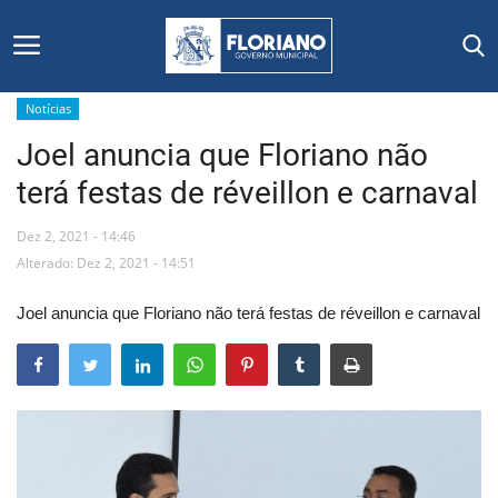
Notícias
Joel anuncia que Floriano não
Início
terá festas de réveillon e carnaval
Editais
Dez 2, 2021 - 14:46
Floriano
Alterado: Dez 2, 2021 - 14:51
Joel anuncia que Floriano não terá festas de réveillon e carnaval
Secretarias e Órgãos
Mural de Licitações
Notícias
Vídeos