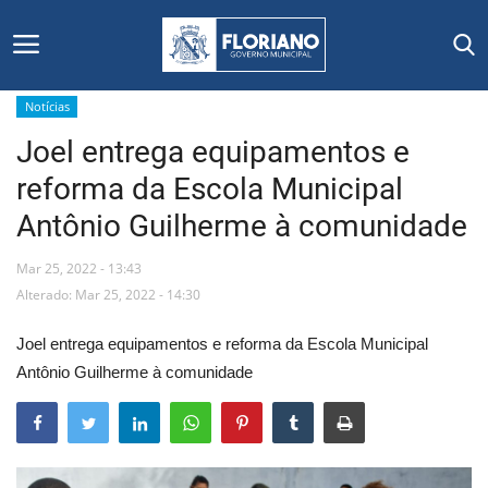
Notícias
Joel entrega equipamentos e
Início
reforma da Escola Municipal
Editais
Antônio Guilherme à comunidade
Floriano
Mar 25, 2022 - 13:43
Alterado: Mar 25, 2022 - 14:30
Secretarias e Órgãos
Joel entrega equipamentos e reforma da Escola Municipal
Mural de Licitações
Antônio Guilherme à comunidade
Notícias
Vídeos