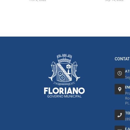
CONTAT
AT
Se
EN
Pr
Ro
PI
TE
(8
E-