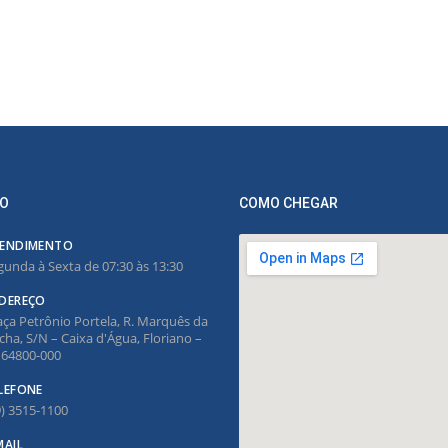
O
COMO CHEGAR
ENDIMENTO
gunda à Sexta de 07:30 às 13:30
DEREÇO
aça Petrônio Portela, R. Marquês da
cha, S/N – Caixa d'Água, Floriano –
, 64800-000
LEFONE
9) 3515-1100
MAIL