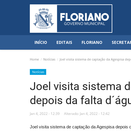
INÍCIO
EDITAIS
FLORIANO
SECRETA
Home
Notícias
Joel visita sistema de captação da Agespisa dep
Notícias
Joel visita sistema
depois da falta d´ág
Jan 4, 2022 - 12:39
Alterado: Jan 4, 2022 - 12:42
Joel visita sistema de captação da Agespisa depois d