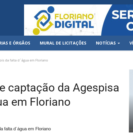
RIAS E ÓRGÃOS
MURAL DE LICITAÇÕES
NOTÍCIAS
V
ois da falta d´água em Floriano
 de captação da Agespisa
ua em Floriano
a falta d´água em Floriano