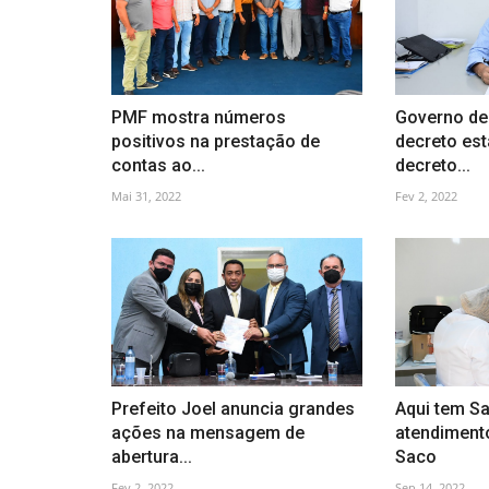
PMF mostra números
Governo de
positivos na prestação de
decreto est
contas ao...
decreto...
Mai 31, 2022
Fev 2, 2022
Prefeito Joel anuncia grandes
Aqui tem Sa
ações na mensagem de
atendimento
abertura...
Saco
Fev 2, 2022
Sep 14, 2022