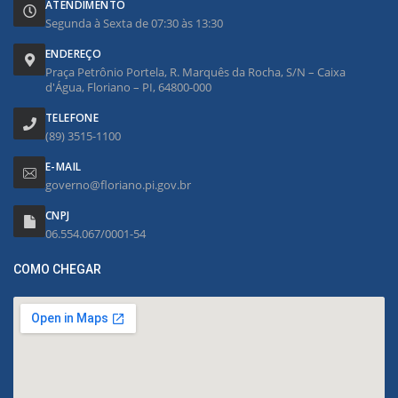
ATENDIMENTO
Segunda à Sexta de 07:30 às 13:30
ENDEREÇO
Praça Petrônio Portela, R. Marquês da Rocha, S/N – Caixa
d'Água, Floriano – PI, 64800-000
TELEFONE
(89) 3515-1100
E-MAIL
governo@floriano.pi.gov.br
CNPJ
06.554.067/0001-54
COMO CHEGAR