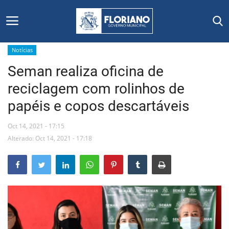
Notícias
Seman realiza oficina de
Início
reciclagem com rolinhos de
Editais
papéis e copos descartáveis
Floriano
Oct 14, 2021 - 17:15
Alterado: Oct 14, 2021 - 17:18
Secretarias e Órgãos
Mural de Licitações
Notícias
Vídeos