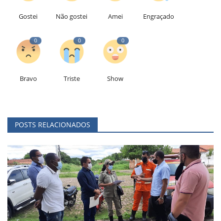
Gostei
Não gostei
Amei
Engraçado
0
0
0
Bravo
Triste
Show
POSTS RELACIONADOS