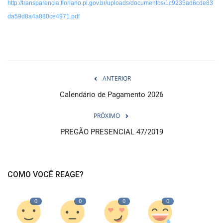
http://transparencia.floriano.pi.gov.br/uploads/documentos/1c9235ad6cde83
da59d8a4a880ce4971.pdf
ANTERIOR
Calendário de Pagamento 2026
PRÓXIMO
PREGÃO PRESENCIAL 47/2019
COMO VOCÊ REAGE?
0
0
0
0