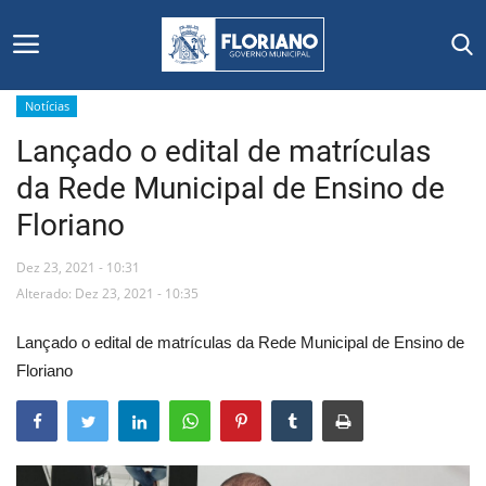
Notícias
Lançado o edital de matrículas
Início
da Rede Municipal de Ensino de
Editais
Floriano
Floriano
Dez 23, 2021 - 10:31
Alterado: Dez 23, 2021 - 10:35
Secretarias e Órgãos
Lançado o edital de matrículas da Rede Municipal de Ensino de
Mural de Licitações
Floriano
Notícias
Vídeos