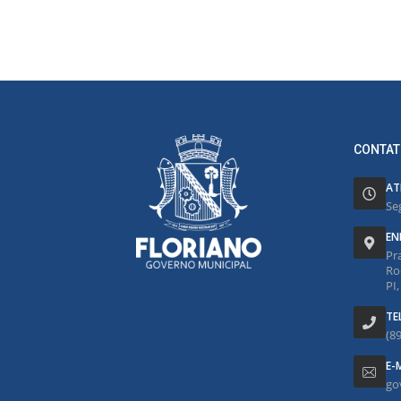
CONTAT
AT
Se
EN
Pr
Ro
PI
TE
(8
E-
go