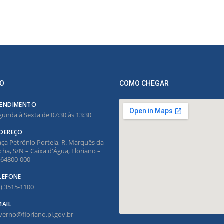
O
COMO CHEGAR
ENDIMENTO
gunda à Sexta de 07:30 às 13:30
DEREÇO
aça Petrônio Portela, R. Marquês da
cha, S/N – Caixa d'Água, Floriano –
, 64800-000
LEFONE
9) 3515-1100
MAIL
verno@floriano.pi.gov.br