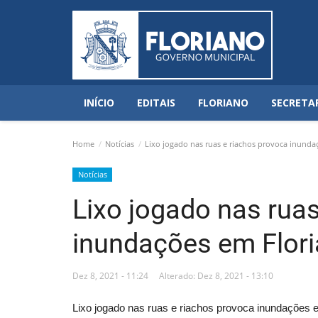
INÍCIO
EDITAIS
FLORIANO
SECRETA
Home
Notícias
Lixo jogado nas ruas e riachos provoca inunda
Notícias
Lixo jogado nas rua
inundações em Flor
Dez 8, 2021 - 11:24
Alterado: Dez 8, 2021 - 13:10
Lixo jogado nas ruas e riachos provoca inundações 