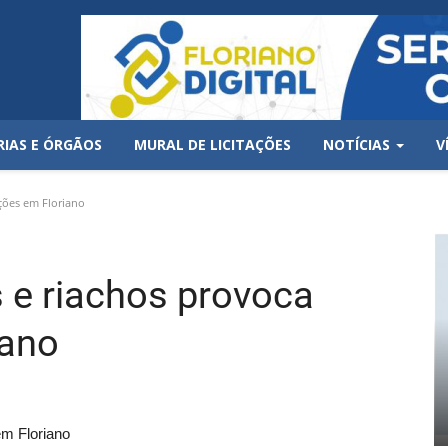
RIAS E ÓRGÃOS
MURAL DE LICITAÇÕES
NOTÍCIAS
V
ções em Floriano
s e riachos provoca
iano
em Floriano