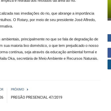
a limpeza e retirada dos resíduos da área do rio.
ocalizada nas imediações do rio, que abrange a importância
ntulhos. O Rotary, por meio de seu presidente José Aflredo,
rmativa.
 ambientais, principalmente no que se fala de degradação de
 em sua maioria lixo doméstico, o que tem prejudicado o nosso
forma contínua, seja através da educação ambiental formal e
u Haila Oka, secretária de Meio Ambiente e Recursos Naturais.
OR
PRÓXIMO
26
PREGÃO PRESENCIAL 47/2019