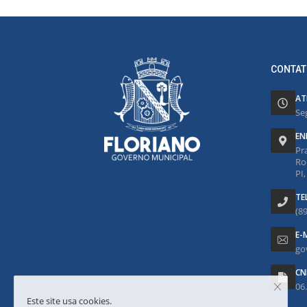
CONTAT
AT
Se
EN
Pr
Ro
PI
TE
(8
E-
go
CN
06
Este site usa cookies.