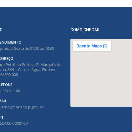
O
COMO CHEGAR
ENDIMENTO
gunda à Sexta de 07:30 às 13:30
DEREÇO
aça Petrônio Portela, R. Marquês da
cha, S/N – Caixa d'Água, Floriano –
, 64800-000
LEFONE
9) 3515-1100
MAIL
verno@floriano.pi.gov.br
PJ
.554.067/0001-54