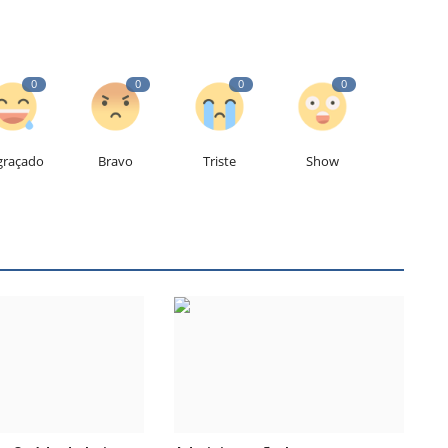
0
0
0
0
graçado
Bravo
Triste
Show