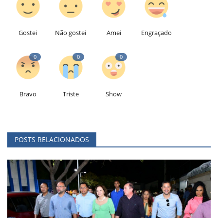
Gostei
Não gostei
Amei
Engraçado
0
0
0
Bravo
Triste
Show
POSTS RELACIONADOS