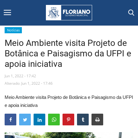
Notícias
Meio Ambiente visita Projeto de
Início
Botânica e Paisagismo da UFPI e
Editais
apoia iniciativa
Floriano
Jun 1, 2022 - 17:42
Alterado: Jun 1, 2022 - 17:46
Secretarias e Órgãos
Meio Ambiente visita Projeto de Botânica e Paisagismo da UFPI
Mural de Licitações
e apoia iniciativa
Notícias
Vídeos