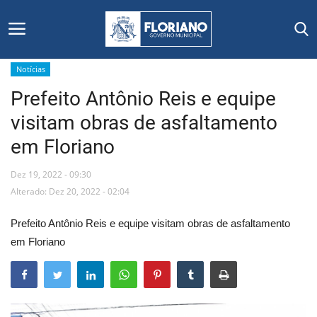
Notícias
Prefeito Antônio Reis e equipe
Início
visitam obras de asfaltamento
Editais
em Floriano
Floriano
Dez 19, 2022 - 09:30
Alterado: Dez 20, 2022 - 02:04
Secretarias e Órgãos
Prefeito Antônio Reis e equipe visitam obras de asfaltamento
Mural de Licitações
em Floriano
Notícias
Vídeos