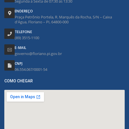
Segunda à Sexta de 07:30 às 13:30
ENDEREÇO
Praça Petrônio Portela, R. Marquês da Rocha, S/N – Caixa
d'Água, Floriano – PI, 64800-000
TELEFONE
(89) 3515-1100
E-MAIL
governo@floriano.pi.gov.br
CNPJ
06.554.067/0001-54
COMO CHEGAR